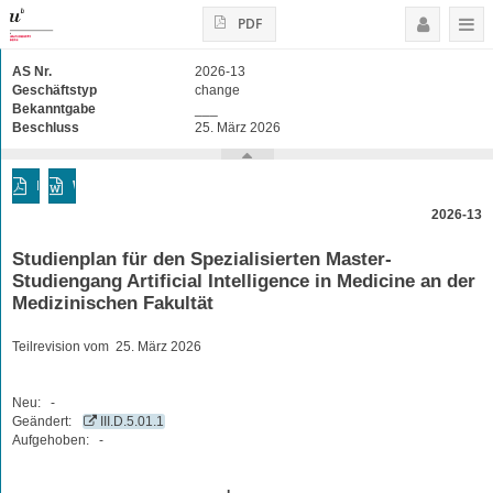
PDF
AS Nr.
2026-13
Geschäftstyp
change
Bekanntgabe
___
Beschluss
25. März 2026
PDF
Word
2026-13
Studienplan für den Spezialisierten Master-
Studiengang Artificial Intelligence in Medicine an der
Medizinischen Fakultät
Teilrevision vom 25. März 2026
Neu: -
Geändert:
III.D.5.01.1
Aufgehoben: -