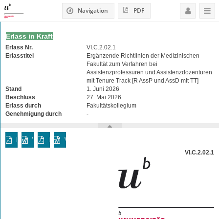
Navigation
PDF
Erlass in Kraft
Erlass Nr.
VI.C.2.02.1
Erlasstitel
Ergänzende Richtlinien der Medizinischen
Fakultät zum Verfahren bei
Assistenzprofessuren und Assistenzdozenturen
mit Tenure Track [R AssP und AssD mit TT]
Stand
1. Juni 2026
Beschluss
27. Mai 2026
Erlass durch
Fakultätskollegium
Genehmigung durch
-
PDF
Word
PDF ohne Anhang
Word ohne Anhang
VI.C.2.02.1